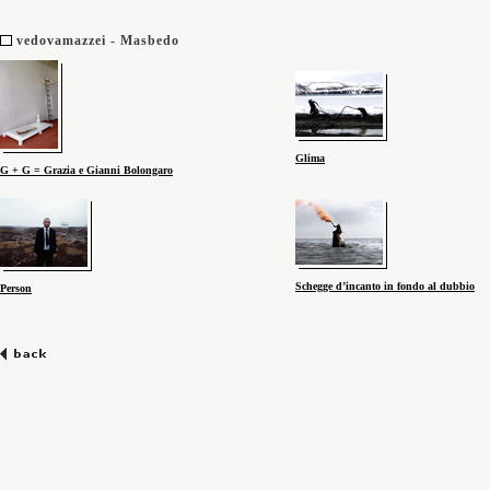
vedovamazzei - Masbedo
Glima
G + G = Grazia e Gianni Bolongaro
Schegge d’incanto in fondo al dubbio
Person